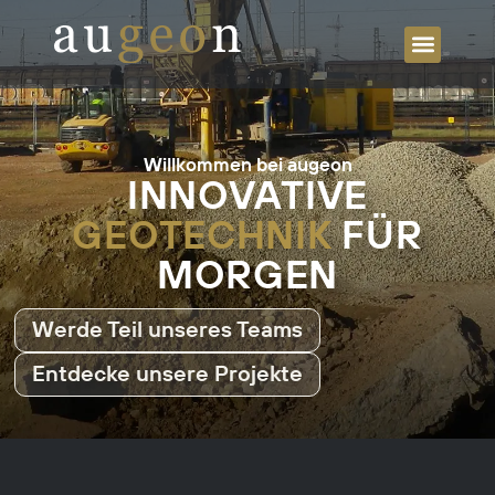
ÜBER UN
Willkommen bei augeon
INNOVATIVE
GEOTECHNIK
FÜR
MORGEN
Werde Teil unseres Teams
Entdecke unsere Projekte