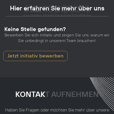
Hier erfahren Sie mehr über uns
Sie sehen gerade einen Platzhalterinhalt
von
Vimeo
. Um auf den eigentlichen Inhalt
zuzugreifen, klicken Sie auf die Schaltfläche
unten. Bitte beachten Sie, dass dabei Daten
an Drittanbieter weitergegeben werden.
Keine Stelle gefunden?
Mehr Informationen
Bewerben Sie sich initiativ und zeigen Sie uns, warum wir
Inhalt entsperren
Sie unbedingt in unserem Team brauchen!
Erforderlichen Service akzeptieren
Jetzt initiativ bewerben
und Inhalte entsperren
KONTAKT AUFNEHMEN
Haben Sie Fragen oder möchten Sie mehr über unsere